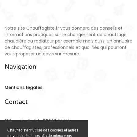
Notre site Chauffagiste.fr vous donnera des conseils et
informations pratiques sur le changement de chauffage,
chaudière ou radiateur par exemple mais aussi un annuaire
de chauffagistes, professionnels et qualifiés qui pourront
vous proposer un devis sur mesure.
Navigation
Mentions légales
Contact
128 rue La Boétie 75008 PARIS
Chauffagiste.fr utilise des cookies et autres
moyens techniques afin de mieux vous