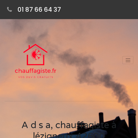
01 87 66 64 37
A d s a, chauffagiste à
lézigneux 42600