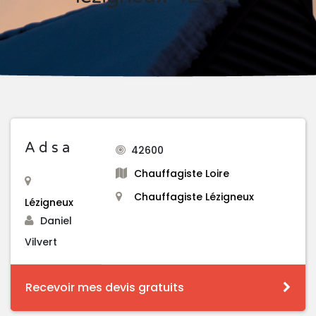
A d s a
42600
Chauffagiste Loire
Chauffagiste Lézigneux
Lézigneux
Daniel
Vilvert
Recevoir mes devis gratuits