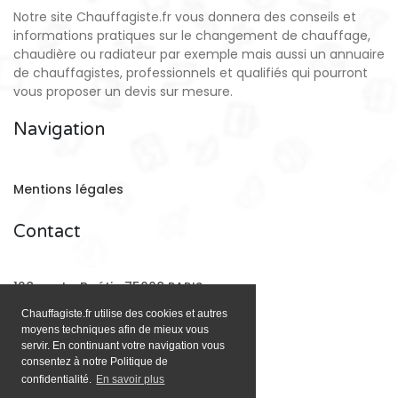
Notre site Chauffagiste.fr vous donnera des conseils et
informations pratiques sur le changement de chauffage,
chaudière ou radiateur par exemple mais aussi un annuaire
de chauffagistes, professionnels et qualifiés qui pourront
vous proposer un devis sur mesure.
Navigation
Mentions légales
Contact
128 rue La Boétie 75008 PARIS
Chauffagiste.fr utilise des cookies et autres
moyens techniques afin de mieux vous
Email:
contact@chauffagiste.fr
servir. En continuant votre navigation vous
consentez à notre Politique de
confidentialité.
En savoir plus