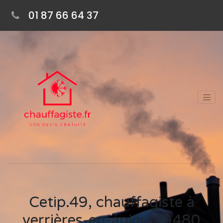
01 87 66 64 37
Cetip.49, chauffagiste à
verrières-en-anjou 49480