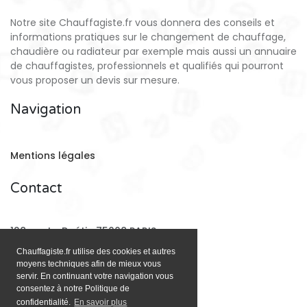
Notre site Chauffagiste.fr vous donnera des conseils et
informations pratiques sur le changement de chauffage,
chaudière ou radiateur par exemple mais aussi un annuaire
de chauffagistes, professionnels et qualifiés qui pourront
vous proposer un devis sur mesure.
Navigation
Mentions légales
Contact
128 rue La Boétie 75008 PARIS
Chauffagiste.fr utilise des cookies et autres
moyens techniques afin de mieux vous
Email:
contact@chauffagiste.fr
servir. En continuant votre navigation vous
consentez à notre Politique de
confidentialité.
En savoir plus