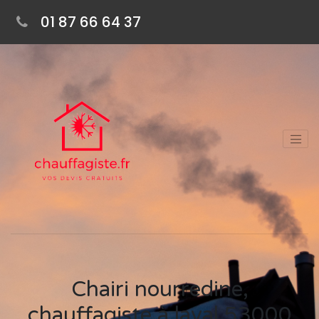
01 87 66 64 37
Chairi nourredine,
chauffagiste à laval 53000