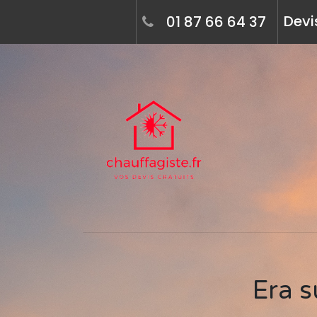
Devi
01 87 66 64 37
Era