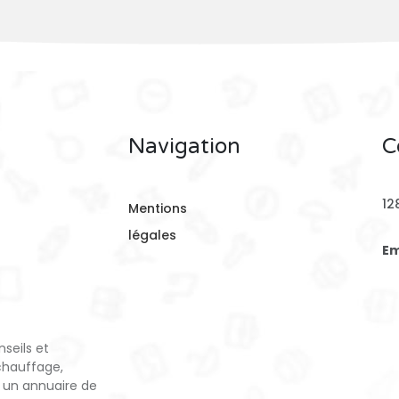
Navigation
C
12
Mentions
légales
Em
seils et
chauffage,
 un annuaire de