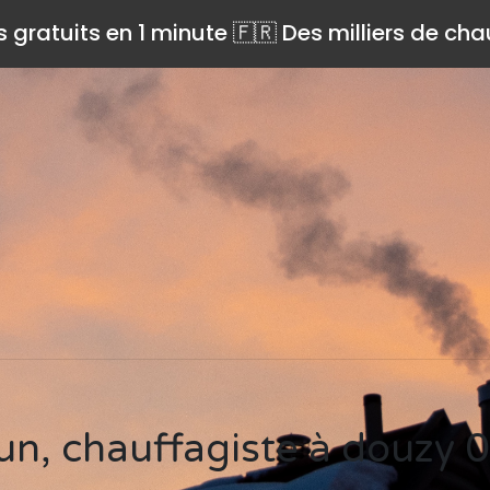
s gratuits en 1 minute 🇫🇷 Des milliers de ch
 sun, chauffagiste à douzy