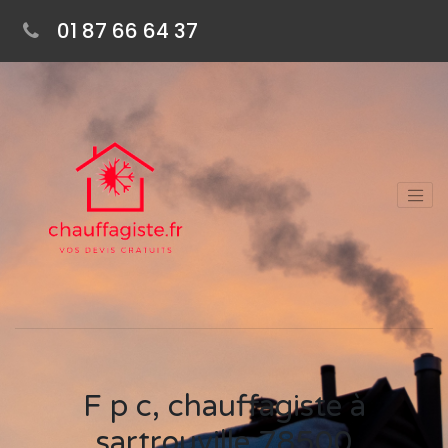
01 87 66 64 37
F p c, chauffagiste à
sartrouville 78500