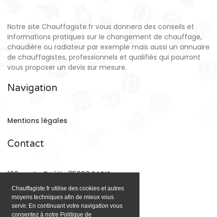
Notre site Chauffagiste.fr vous donnera des conseils et
informations pratiques sur le changement de chauffage,
chaudière ou radiateur par exemple mais aussi un annuaire
de chauffagistes, professionnels et qualifiés qui pourront
vous proposer un devis sur mesure.
Navigation
Mentions légales
Contact
128 rue La Boétie 75008 PARIS
Chauffagiste.fr utilise des cookies et autres
moyens techniques afin de mieux vous
Email:
contact@chauffagiste.fr
servir. En continuant votre navigation vous
consentez à notre Politique de