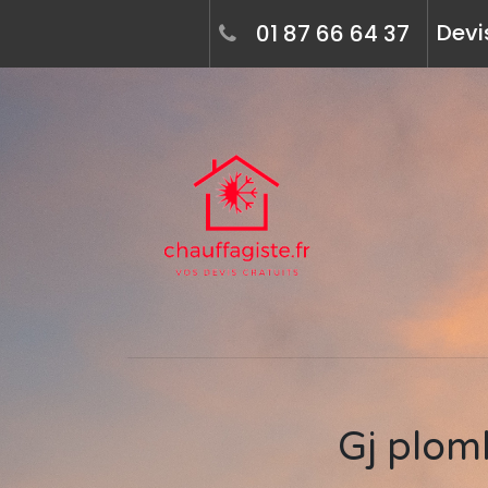
Devi
01 87 66 64 37
Gj plomberie sarl, chauffagiste à marssac-