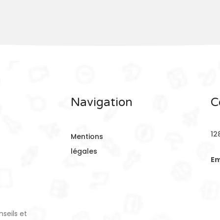
Navigation
C
12
Mentions
légales
Em
seils et