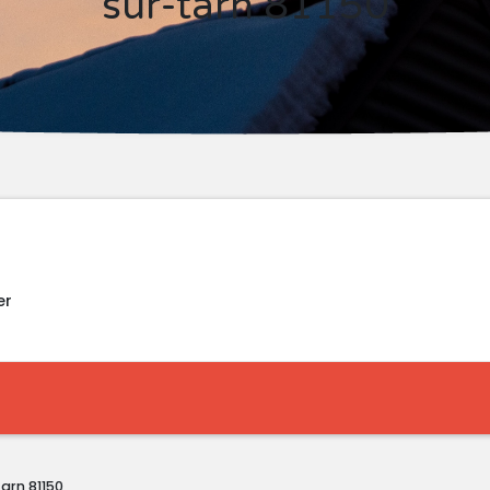
sur-tarn 81150
er
arn 81150