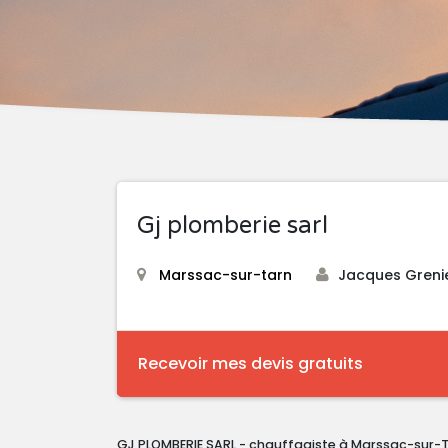
Gj plomberie sarl
Marssac-sur-tarn
Jacques Greni
Recevoir mes devis gratuits
GJ PLOMBERIE SARL - chauffagiste à Marssac-sur-T