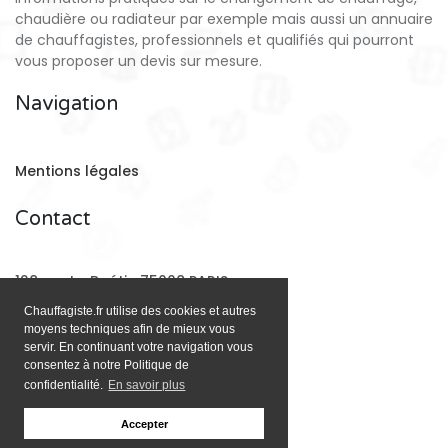
chaudière ou radiateur par exemple mais aussi un annuaire
de chauffagistes, professionnels et qualifiés qui pourront
vous proposer un devis sur mesure.
Navigation
Mentions légales
Contact
128 rue La Boétie 75008 PARIS
Chauffagiste.fr utilise des cookies et autres
moyens techniques afin de mieux vous
Email:
contact@chauffagiste.fr
servir. En continuant votre navigation vous
consentez à notre Politique de
confidentialité.
En savoir plus
Accepter