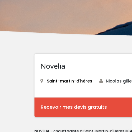
Novelia
Saint-martin-d'hères
Nicolas gill
Recevoir mes devis gratuits
NOVELIA - chauffagiste à Saint-Martin-d'Hères 38