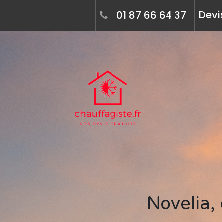
Devi
01 87 66 64 37
Novelia, chauffagiste à saint-martin-d'hères