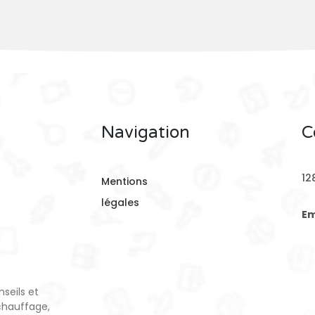
Navigation
C
12
Mentions
légales
Em
seils et
chauffage,