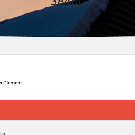
38400
es Clement
400