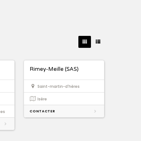
Rimey-Meille (SAS)
Saint-martin-d'hères
Isère
CONTACTER
ges