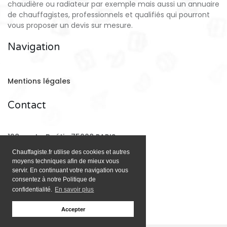
chaudière ou radiateur par exemple mais aussi un annuaire
de chauffagistes, professionnels et qualifiés qui pourront
vous proposer un devis sur mesure.
Navigation
Mentions légales
Contact
128 rue La Boétie 75008 PARIS
Chauffagiste.fr utilise des cookies et autres
moyens techniques afin de mieux vous
Email:
contact@chauffagiste.fr
servir. En continuant votre navigation vous
consentez à notre Politique de
confidentialité.
En savoir plus
Accepter