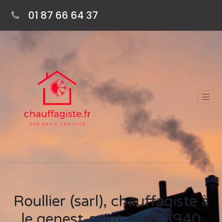
01 87 66 64 37
Roullier (sarl), chauffagiste à
le genest-saint-isle 53940