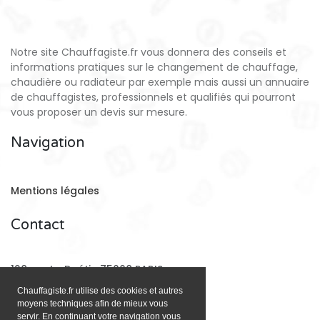
Notre site Chauffagiste.fr vous donnera des conseils et
informations pratiques sur le changement de chauffage,
chaudière ou radiateur par exemple mais aussi un annuaire
de chauffagistes, professionnels et qualifiés qui pourront
vous proposer un devis sur mesure.
Navigation
Mentions légales
Contact
128 rue La Boétie 75008 PARIS
Chauffagiste.fr utilise des cookies et autres
moyens techniques afin de mieux vous
Email:
contact@chauffagiste.fr
servir. En continuant votre navigation vous