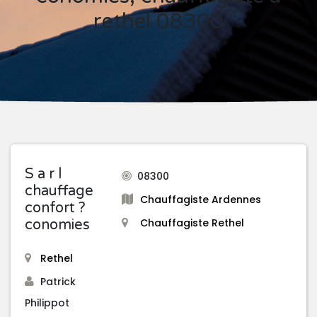
rethel 08300
S a r l
08300
chauffage
Chauffagiste Ardennes
confort ?
Chauffagiste Rethel
conomies
Rethel
Patrick
Philippot