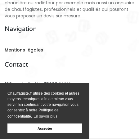
chaudière ou radiateur par exemple mais aussi un annuaire
de chauffagistes, professionnels et qualifiés qui pourront
vous proposer un devis sur mesure.
Navigation
Mentions légales
Contact
128 rue La Boétie 75008 PARIS
Chauffagiste.fr utilise des cookies et autres
moyens techniques afin de mieux vous
Email:
contact@chauffagiste.fr
servir. En continuant votre navigation vous
consentez à notre Politique de
confidentialité.
En savoir plus
Accepter