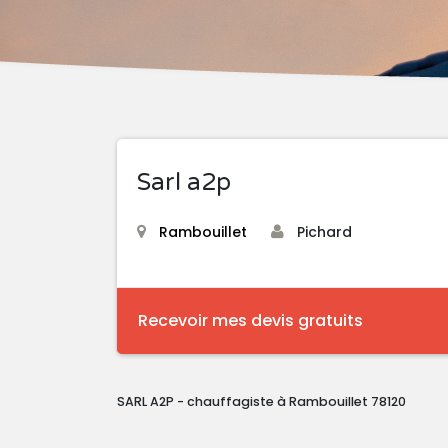
Sarl a2p
Rambouillet
Pichard
Recevoir mes devis gratuits
SARL A2P - chauffagiste à Rambouillet 78120