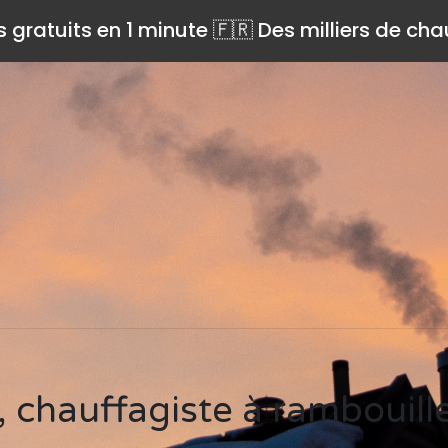
s gratuits en 1 minute 🇫🇷 Des milliers de ch
p, chauffagiste à rambouil