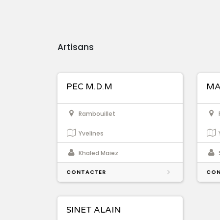
Artisans
PEC M.D.M
MA
Rambouillet
Yvelines
Khaled Maiez
CONTACTER
CON
SINET ALAIN