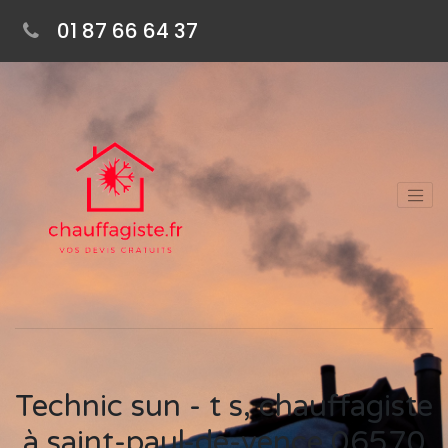
01 87 66 64 37
Technic sun - t s, chauffagiste
à saint-paul-de-vence 06570