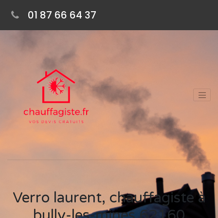
01 87 66 64 37
Verro laurent, chauffagiste à
bully-les-mines 62160