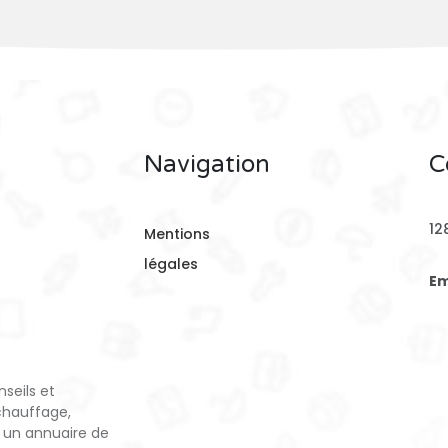
Navigation
C
12
Mentions
légales
Em
seils et
chauffage,
 un annuaire de