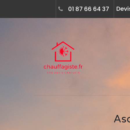
Devi
01 87 66 64 37
A