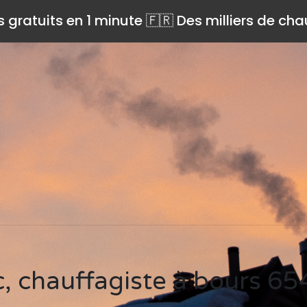
s gratuits en 1 minute 🇫🇷 Des milliers de ch
sc, chauffagiste à bours 6