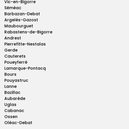
Vic-en-Bigorre
Séméac
Barbazan-Debat
Argelès-Gazost
Maubourguet
Rabastens-de-Bigorre
Andrest
Pierrefitte-Nestalas
Gerde
Cauterets
Poueyferré
Lamarque-Pontacq
Bours
Pouyastruc
Lanne
Bazillac
Aubarède
Uglas
Cabanac
Ossen
Oléac-Debat