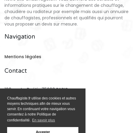
informations pratiques sur le changement de chauffage,
chaudière ou radiateur par exemple mais aussi un annuaire
de chauffagistes, professionnels et qualifiés qui pourront
vous proposer un devis sur mesure.
Navigation
Mentions légales
Contact
128 rue La Boétie 75008 PARIS
Chauffagiste.fr utilise des cookies et autres
moyens techniques afin de mieux vous
Email:
contact@chauffagiste.fr
servir. En continuant votre navigation vous
consentez à notre Politique de
confidentialité.
En savoir plus
Accepter