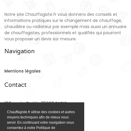
Notre site Chauffagiste.fr vous donnera des conseils et
informations pratiques sur le changement de chauffage,
chaudière ou radiateur par exemple mais aussi un annuaire
de chauffagistes, professionnels et qualifiés qui pourront
vous proposer un devis sur mesure.
Navigation
Mentions légales
Contact
128 rue La Boétie 75008 PARIS
Chauffagiste.fr utilise des cookies et autres
moyens techniques afin de mieux vous
Email:
contact@chauffagiste.fr
servir. En continuant votre navigation vous
consentez à notre Politique de