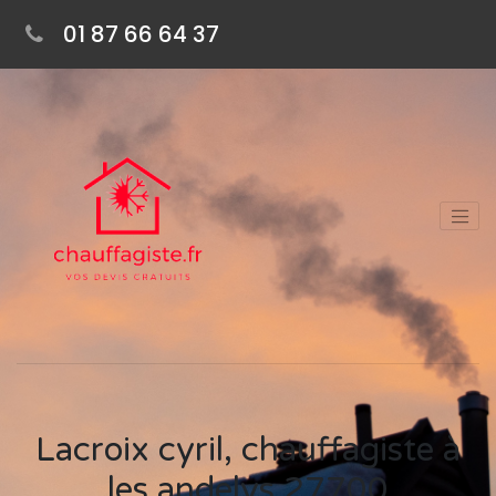
01 87 66 64 37
Lacroix cyril, chauffagiste à
les andelys 27700