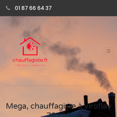
01 87 66 64 37
Mega, chauffagiste à viroflay
78220