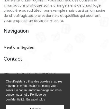
Notre site Chauffagiste.fr vous donnera des conseils et
informations pratiques sur le changement de chauffage,
chaudière ou radiateur par exemple mais aussi un annuaire
de chauffagistes, professionnels et qualifiés qui pourront
vous proposer un devis sur mesure.
Navigation
Mentions légales
Contact
128 rue La Boétie 75008 PARIS
Chauffagiste.fr utilise des cookies et autres
moyens techniques afin de mieux vous
Email:
contact@chauffagiste.fr
servir. En continuant votre navigation vous
consentez à notre Politique de
confidentialité.
En savoir plus
Accepter