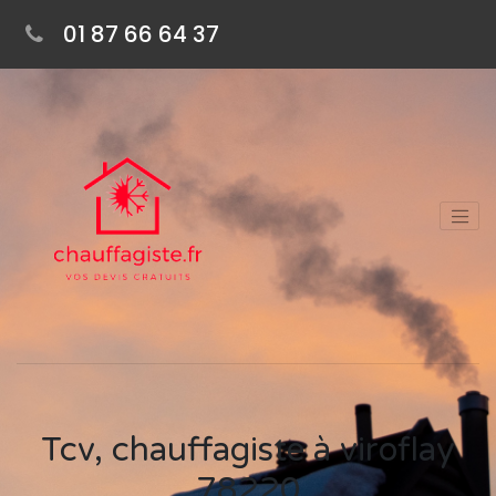
01 87 66 64 37
Tcv, chauffagiste à viroflay
78220