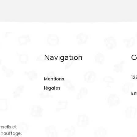
Navigation
C
12
Mentions
légales
Em
seils et
chauffage,