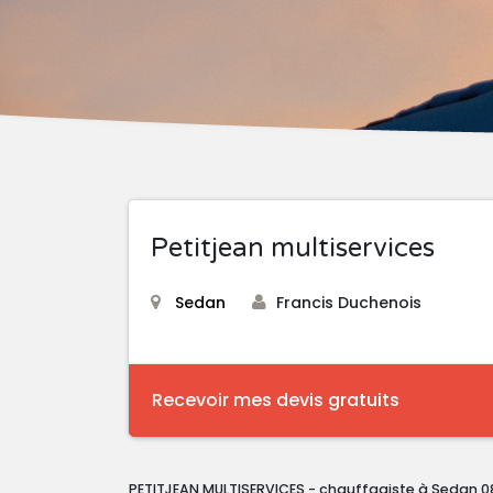
Petitjean multiservices
Sedan
Francis Duchenois
Recevoir mes devis gratuits
PETITJEAN MULTISERVICES - chauffagiste à Sedan 