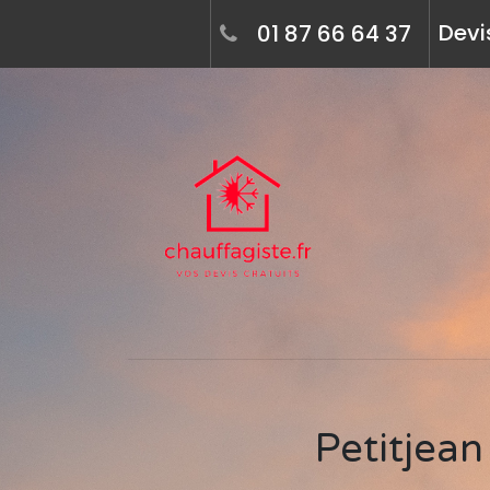
Devi
01 87 66 64 37
Petitjean multiservices, chauffagiste à sedan