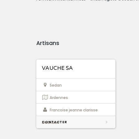
Artisans
VAUCHE SA
Sedan
Ardennes
Francoise jeanne clarisse
CONTACTER
Dechaux