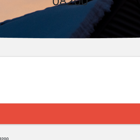
08200
08200