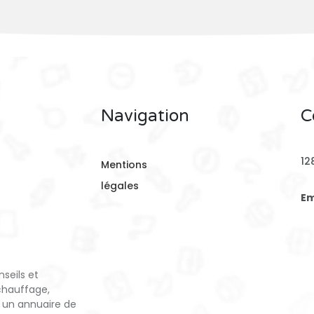
Navigation
C
12
Mentions
légales
Em
seils et
chauffage,
 un annuaire de