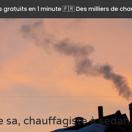
s gratuits en 1 minute 🇫🇷 Des milliers de ch
e sa, chauffagiste à seda