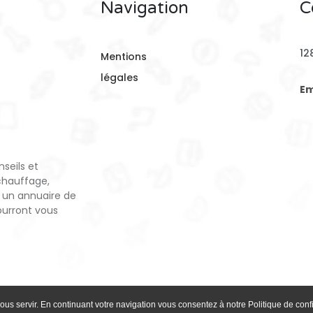
Navigation
C
12
Mentions
légales
Em
seils et
chauffage,
 un annuaire de
pourront vous
ous servir. En continuant votre navigation vous consentez à notre Politique de confi