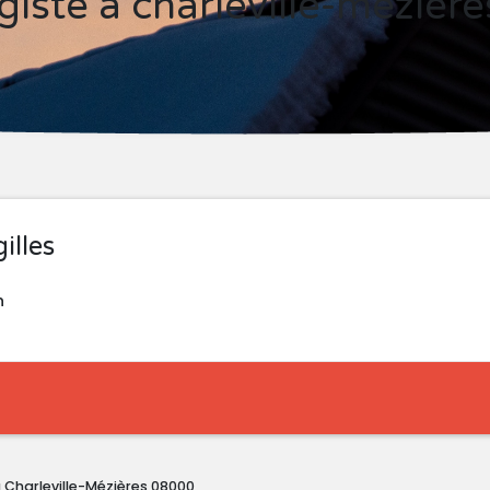
giste à charleville-mézièr
illes
n
 Charleville-Mézières 08000