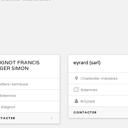
IGNOT FRANCIS
eyrard (sarl)
GER SIMON
Charleville-mézières
Villers-semeuse
Ardennes
Ardennes
M Eyrard
. Gaignot
CONTACTER
TACTER