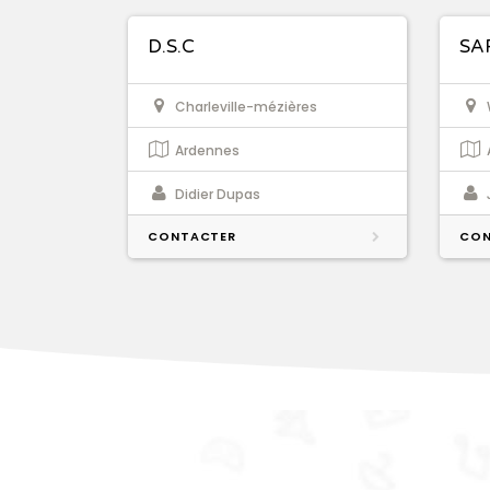
D.S.C
SA
Charleville-mézières
Ardennes
Didier Dupas
CONTACTER
CON