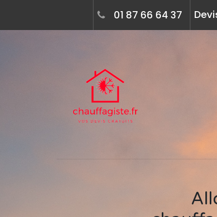
Devi
01 87 66 64 37
Allo multiservice / maquin gilles,