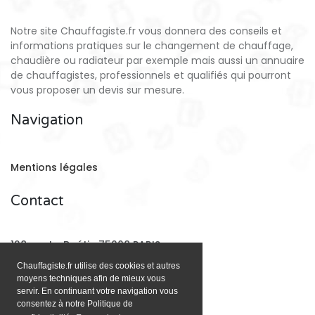
Notre site Chauffagiste.fr vous donnera des conseils et
informations pratiques sur le changement de chauffage,
chaudière ou radiateur par exemple mais aussi un annuaire
de chauffagistes, professionnels et qualifiés qui pourront
vous proposer un devis sur mesure.
Navigation
Mentions légales
Contact
128 rue La Boétie 75008 PARIS
Chauffagiste.fr utilise des cookies et autres
moyens techniques afin de mieux vous
Email:
contact@chauffagiste.fr
servir. En continuant votre navigation vous
consentez à notre Politique de