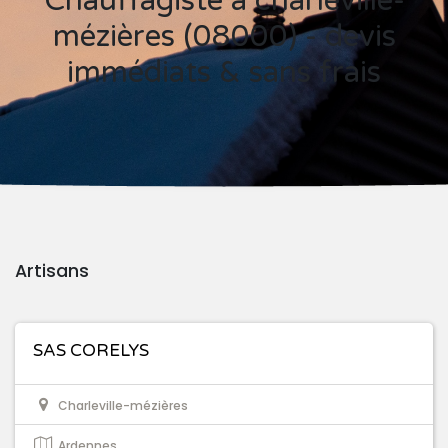
Chauffagiste à charleville-
mézières (08000) - devis
immédiats & sans frais
Artisans
SAS CORELYS
Charleville-mézières
Ardennes