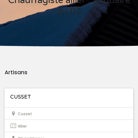
Chauffagiste allier : annuaire
du 03
Artisans
CUSSET
Cusset
Allier