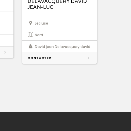
DELAVACQUERY DAVID
JEAN-LUC
Lécluse
Nord
David jean Delavacquery david
CONTACTER