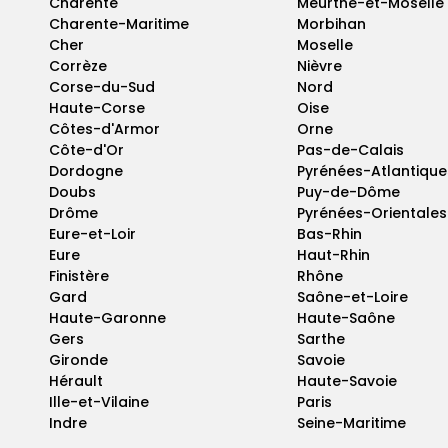
Charente
Meurthe-et-Moselle
Charente-Maritime
Morbihan
Cher
Moselle
Corrèze
Nièvre
Corse-du-Sud
Nord
Haute-Corse
Oise
Côtes-d'Armor
Orne
Côte-d'Or
Pas-de-Calais
Dordogne
Pyrénées-Atlantique
Doubs
Puy-de-Dôme
Drôme
Pyrénées-Orientales
Eure-et-Loir
Bas-Rhin
Eure
Haut-Rhin
Finistère
Rhône
Gard
Saône-et-Loire
Haute-Garonne
Haute-Saône
Gers
Sarthe
Gironde
Savoie
Hérault
Haute-Savoie
Ille-et-Vilaine
Paris
Indre
Seine-Maritime