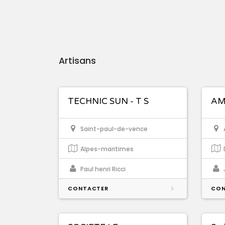
Artisans
TECHNIC SUN - T S
AM
Saint-paul-de-vence
Alpes-maritimes
Paul henri Ricci
CONTACTER
CON