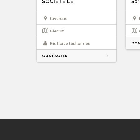
SOCIETE LE
Sar
Lavérune
Hérault
CON
Eric herve Lashermes
CONTACTER