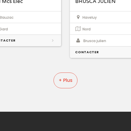
l Mcs Elec
BRUSCA JULIEN
Blauzac
Haveluy
Gard
Nord
TACTER
Brusca julien
CONTACTER
+ Plus