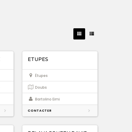
E
ETUPES
Étupes
e
Doubs
Bartolino Eimi
CONTACTER