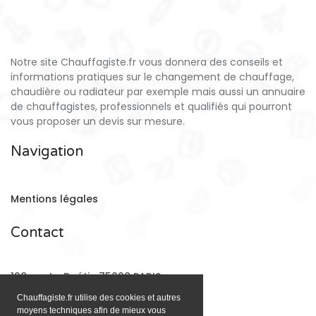
Notre site Chauffagiste.fr vous donnera des conseils et
informations pratiques sur le changement de chauffage,
chaudière ou radiateur par exemple mais aussi un annuaire
de chauffagistes, professionnels et qualifiés qui pourront
vous proposer un devis sur mesure.
Navigation
Mentions légales
Contact
128 rue La Boétie 75008 PARIS
Chauffagiste.fr utilise des cookies et autres
moyens techniques afin de mieux vous
Email:
contact@chauffagiste.fr