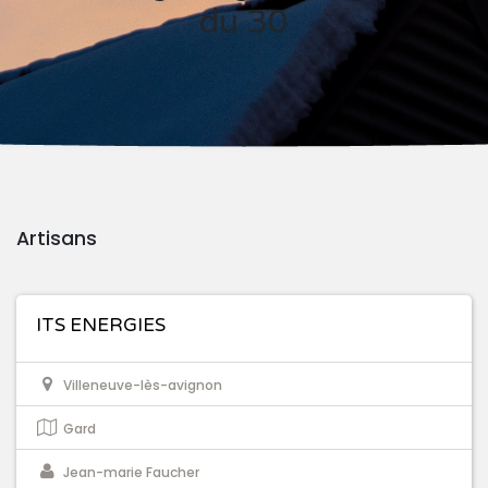
du 30
Artisans
ITS ENERGIES
Villeneuve-lès-avignon
Gard
Jean-marie Faucher