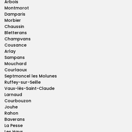
Arbois
Montmorot
Damparis
Morbier
Chaussin
Bletterans
Champvans
Cousance
Arlay
Sampans
Mouchard
Courlaoux
Septmoncel les Molunes
Ruffey-sur-Seille
Vaux-lès-Saint-Claude
Larnaud
Courbouzon
Jouhe
Rahon
Baverans
La Pesse
Les Hays