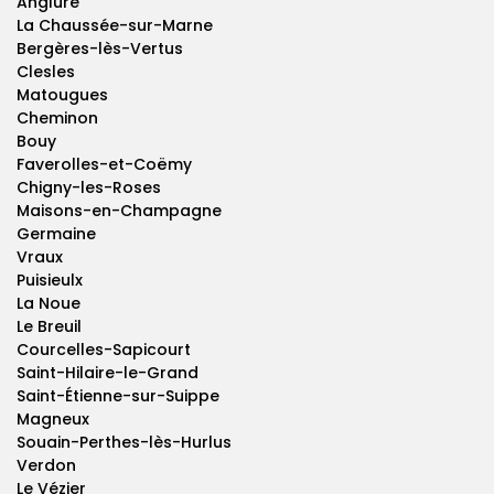
Anglure
La Chaussée-sur-Marne
Bergères-lès-Vertus
Clesles
Matougues
Cheminon
Bouy
Faverolles-et-Coëmy
Chigny-les-Roses
Maisons-en-Champagne
Germaine
Vraux
Puisieulx
La Noue
Le Breuil
Courcelles-Sapicourt
Saint-Hilaire-le-Grand
Saint-Étienne-sur-Suippe
Magneux
Souain-Perthes-lès-Hurlus
Verdon
Le Vézier