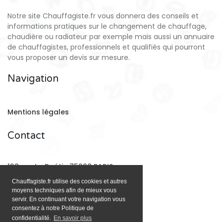
Notre site Chauffagiste.fr vous donnera des conseils et
informations pratiques sur le changement de chauffage,
chaudière ou radiateur par exemple mais aussi un annuaire
de chauffagistes, professionnels et qualifiés qui pourront
vous proposer un devis sur mesure.
Navigation
Mentions légales
Contact
128 rue La Boétie 75008 PARIS
Chauffagiste.fr utilise des cookies et autres
moyens techniques afin de mieux vous
Email:
contact@chauffagiste.fr
servir. En continuant votre navigation vous
consentez à notre Politique de
confidentialité.
En savoir plus