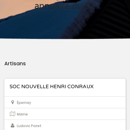
annuaire du 51
Artisans
SOC NOUVELLE HENRI CONRAUX
Épernay
Marne
Ludovic Poiret