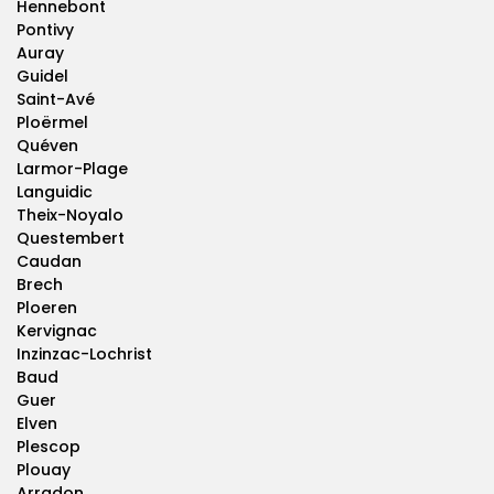
Hennebont
Pontivy
Auray
Guidel
Saint-Avé
Ploërmel
Quéven
Larmor-Plage
Languidic
Theix-Noyalo
Questembert
Caudan
Brech
Ploeren
Kervignac
Inzinzac-Lochrist
Baud
Guer
Elven
Plescop
Plouay
Arradon