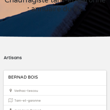
Chauffagiste tarn-et-garonne
: annuaire du 82
Artisans
BERNAD BOIS
Verlhac-tescou
Tarn-et-garonne