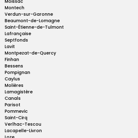
Moissac
Montech
Verdun-sur-Garonne
Beaumont-de-Lomagne
Saint-Étienne-de-Tulmont
Lafrançaise
Septfonds
Lavit
Montpezat-de-Quercy
Finhan
Bessens
Pompignan
Caylus
Molières
Lamagistère
Canals
Parisot
Pommevic
Saint-Cirq
Verlhac-Tescou
Lacapelle-Livron
Loze