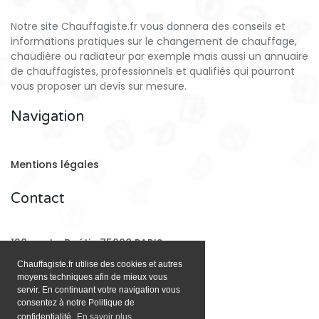
Notre site Chauffagiste.fr vous donnera des conseils et
informations pratiques sur le changement de chauffage,
chaudière ou radiateur par exemple mais aussi un annuaire
de chauffagistes, professionnels et qualifiés qui pourront
vous proposer un devis sur mesure.
Navigation
Mentions légales
Contact
128 rue La Boétie 75008 PARIS
Chauffagiste.fr utilise des cookies et autres
moyens techniques afin de mieux vous
Email:
contact@chauffagiste.fr
servir. En continuant votre navigation vous
consentez à notre Politique de
confidentialité.
En savoir plus