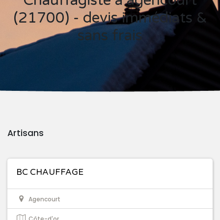
Chauffagiste à agencourt
(21700) - devis immédiats &
sans frais
Artisans
BC CHAUFFAGE
Agencourt
Côte-d'or