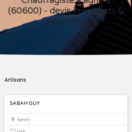
Chauffagiste à agnetz
(60600) - devis immédiats &
sans frais
Artisans
SABAH GUY
Agnetz
Oise