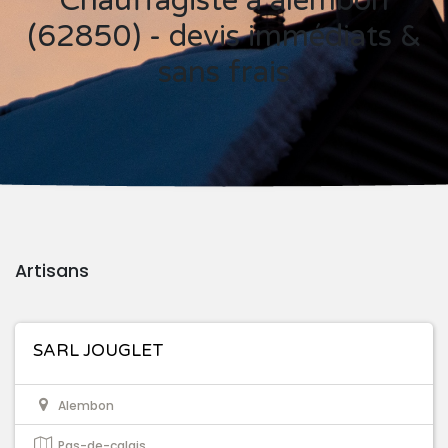
Chauffagiste à alembon
(62850) - devis immédiats &
sans frais
Artisans
SARL JOUGLET
Alembon
Pas-de-calais