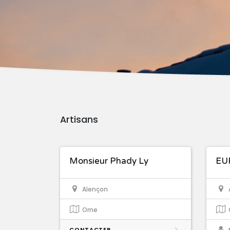
Artisans
Monsieur Phady Ly
EU
Alençon
Orne
CONTACTER