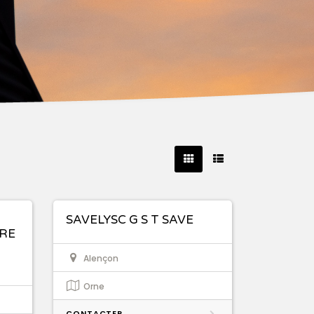
SAVELYSC G S T SAVE
IRE
Alençon
Orne
CONTACTER