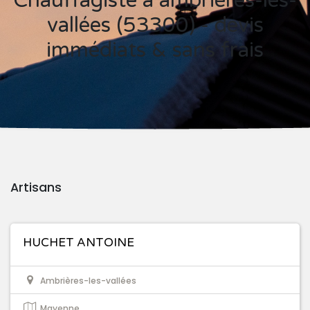
Chauffagiste à ambrières-les-
vallées (53300) - devis
immédiats & sans frais
Artisans
HUCHET ANTOINE
Ambrières-les-vallées
Mayenne