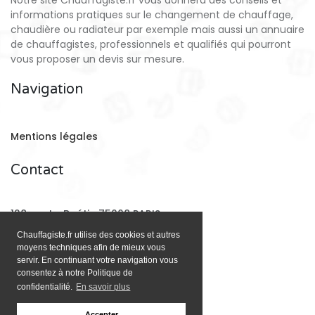
Notre site Chauffagiste.fr vous donnera des conseils et
informations pratiques sur le changement de chauffage,
chaudière ou radiateur par exemple mais aussi un annuaire
de chauffagistes, professionnels et qualifiés qui pourront
vous proposer un devis sur mesure.
Navigation
Mentions légales
Contact
128 rue La Boétie 75008 PARIS
Chauffagiste.fr utilise des cookies et autres
moyens techniques afin de mieux vous
Email:
contact@chauffagiste.fr
servir. En continuant votre navigation vous
consentez à notre Politique de
confidentialité.
En savoir plus
Accepter