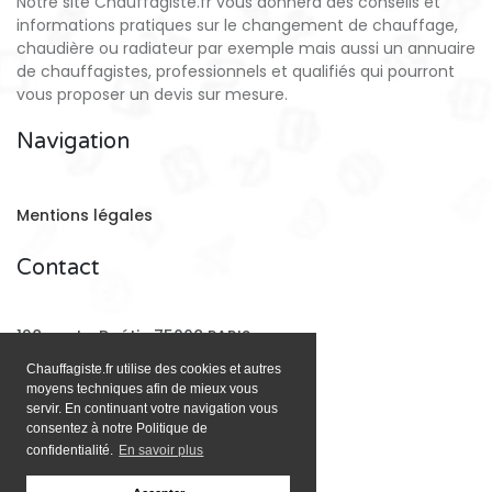
Notre site Chauffagiste.fr vous donnera des conseils et
informations pratiques sur le changement de chauffage,
chaudière ou radiateur par exemple mais aussi un annuaire
de chauffagistes, professionnels et qualifiés qui pourront
vous proposer un devis sur mesure.
Navigation
Mentions légales
Contact
128 rue La Boétie 75008 PARIS
Chauffagiste.fr utilise des cookies et autres
moyens techniques afin de mieux vous
Email:
contact@chauffagiste.fr
servir. En continuant votre navigation vous
consentez à notre Politique de
confidentialité.
En savoir plus