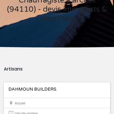
Chauffagiste à arcueil
(94110) - devis immédiats &
sans frais
Artisans
DAHMOUN BUILDERS
Arcueil
Val-de-marne