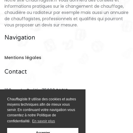
Notre site Chauffagiste.fr vous donnera des conseils et
informations pratiques sur le changement de chauffage,
chaudière ou radiateur par exemple mais aussi un annuaire
de chauffagistes, professionnels et qualifiés qui pourront
vous proposer un devis sur mesure.
Navigation
Mentions légales
Contact
128 rue La Boétie 75008 PARIS
Chauffagiste.fr utilise des cookies et autres
moyens techniques afin de mieux vous
Email:
contact@chauffagiste.fr
servir. En continuant votre navigation vous
consentez à notre Politique de
confidentialité.
En savoir plus
Accepter