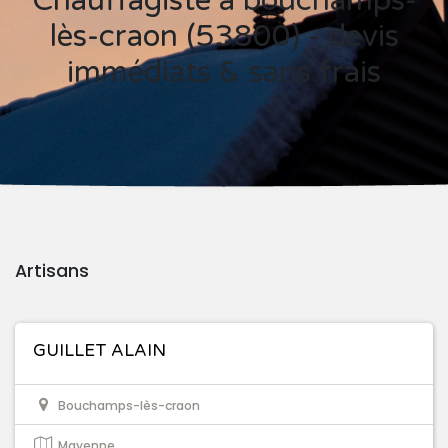
Chauffagiste à bouchamps-
lès-craon (53800) - devis
immédiats & sans frais
Artisans
GUILLET ALAIN
Bouchamps-lès-craon
Mayenne