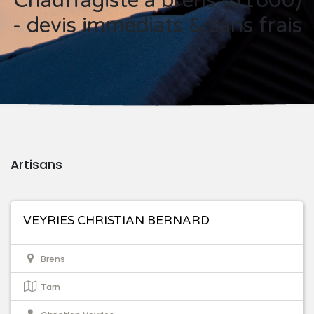
Chauffagiste à brens (81600)
- devis immédiats & sans frais
Artisans
VEYRIES CHRISTIAN BERNARD
Brens
Tarn