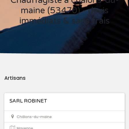
Chauffagiste à châlons-du-
maine (53470) - devis
immédiats & sans frais
Artisans
SARL ROBINET
Châlons-du-maine
Mayenne