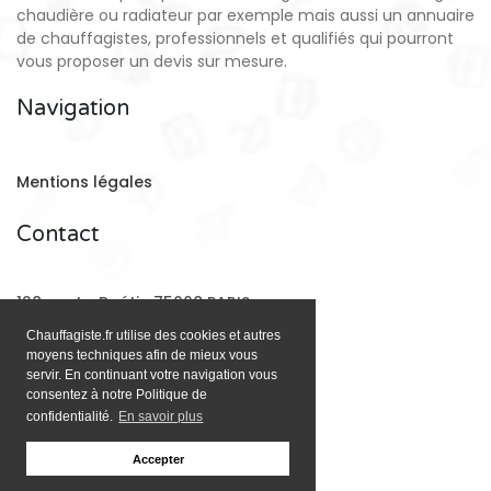
chaudière ou radiateur par exemple mais aussi un annuaire
de chauffagistes, professionnels et qualifiés qui pourront
vous proposer un devis sur mesure.
Navigation
Mentions légales
Contact
128 rue La Boétie 75008 PARIS
Chauffagiste.fr utilise des cookies et autres
moyens techniques afin de mieux vous
Email:
contact@chauffagiste.fr
servir. En continuant votre navigation vous
consentez à notre Politique de
confidentialité.
En savoir plus
Accepter