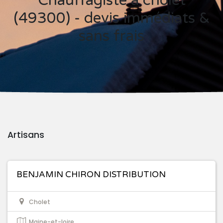
Chauffagiste à cholet
(49300) - devis immédiats &
sans frais
Artisans
BENJAMIN CHIRON DISTRIBUTION
Cholet
Maine-et-loire