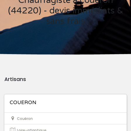
Chauffagiste à couëron
(44220) - devis immédiats &
sans frais
Artisans
COUERON
Couëron
Loire-atlantique