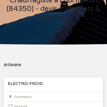
Chauffagiste à courthézon
(84350) - devis immédiats &
sans frais
Artisans
ELECTRO-FROID
Courthézon
Vaucluse