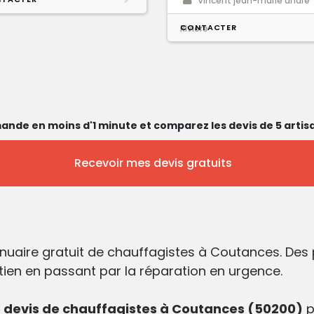
Vincent jean-marie andré
CONTACTER
Riviere
ande en moins d'1 minute et comparez les devis de 5 artisa
Recevoir mes devis gratuits
nuaire gratuit de chauffagistes à Coutances. De
etien en passant par la réparation en urgence.
devis de chauffagistes à Coutances (50200)
p