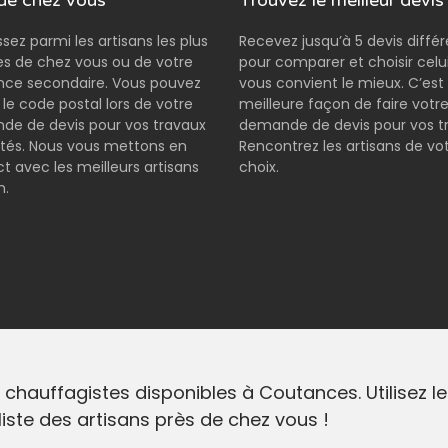
de chez vous
Trouvez le meilleur devis
ssez parmi les artisans les plus
Recevez jusqu’à 5 devis diffé
s de chez vous ou de votre
pour comparer et choisir celui
nce secondaire. Vous pouvez
vous convient le mieux. C’est 
r le code postal lors de votre
meilleure façon de faire votr
e de devis pour vos travaux
demande de devis pour vos t
tés. Nous vous mettons en
Rencontrez les artisans de vo
t avec les meilleurs artisans
choix.
n.
 chauffagistes disponibles à Coutances. Utilisez 
liste des artisans près de chez vous !