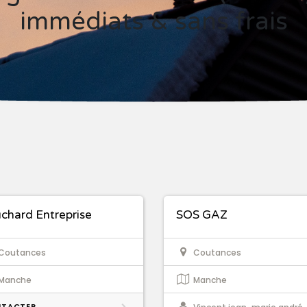
immédiats & sans frais
chard Entreprise
SOS GAZ
Coutances
Coutances
Manche
Manche
TACTER