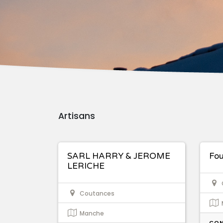
Artisans
SARL HARRY & JEROME
Fou
LERICHE
Coutances
Manche
CON