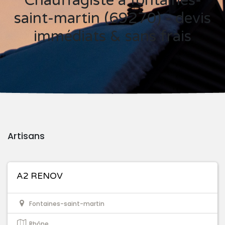
Chauffagiste à fontaines-
saint-martin (69270) - devis
immédiats & sans frais
Artisans
A2 RENOV
Fontaines-saint-martin
Rhône