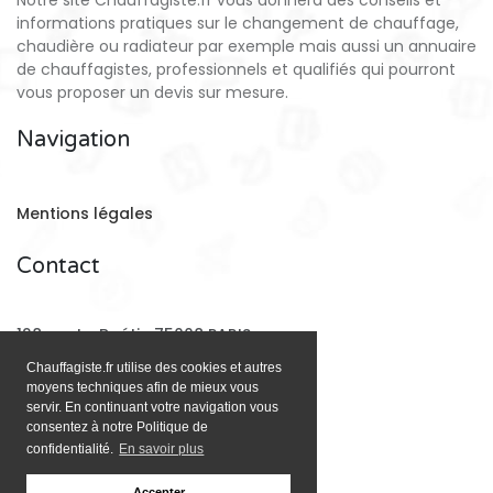
Notre site Chauffagiste.fr vous donnera des conseils et
informations pratiques sur le changement de chauffage,
chaudière ou radiateur par exemple mais aussi un annuaire
de chauffagistes, professionnels et qualifiés qui pourront
vous proposer un devis sur mesure.
Navigation
Mentions légales
Contact
128 rue La Boétie 75008 PARIS
Chauffagiste.fr utilise des cookies et autres
moyens techniques afin de mieux vous
Email:
contact@chauffagiste.fr
servir. En continuant votre navigation vous
consentez à notre Politique de
confidentialité.
En savoir plus
Accepter