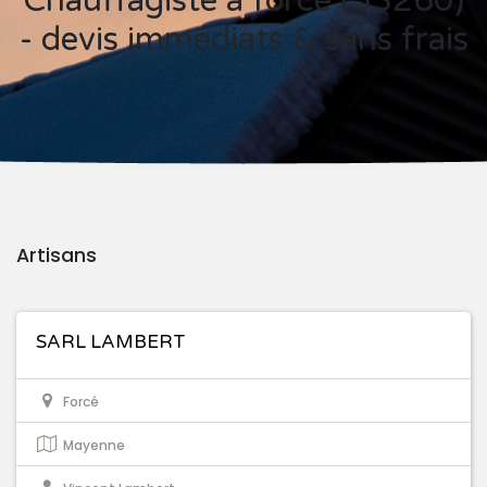
Chauffagiste à forcé (53260)
- devis immédiats & sans frais
Artisans
SARL LAMBERT
Forcé
Mayenne