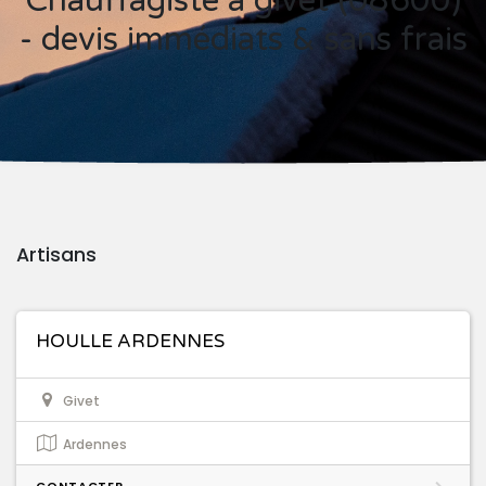
Chauffagiste à givet (08600)
- devis immédiats & sans frais
Artisans
HOULLE ARDENNES
Givet
Ardennes