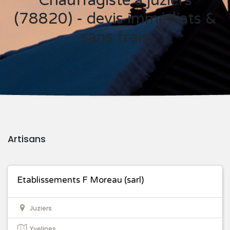
Chauffagiste à juziers
(78820) - devis immédiats &
sans frais
Artisans
Etablissements F Moreau (sarl)
Juziers
Yvelines