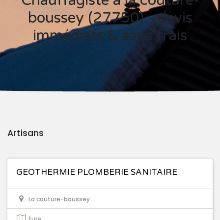
Chauffagiste à la couture-
boussey (27750) - devis
immédiats & sans frais
Artisans
GEOTHERMIE PLOMBERIE SANITAIRE
La couture-boussey
Eure