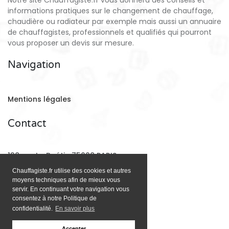
Notre site Chauffagiste.fr vous donnera des conseils et
informations pratiques sur le changement de chauffage,
chaudière ou radiateur par exemple mais aussi un annuaire
de chauffagistes, professionnels et qualifiés qui pourront
vous proposer un devis sur mesure.
Navigation
Mentions légales
Contact
128 rue La Boétie 75008 PARIS
Chauffagiste.fr utilise des cookies et autres
moyens techniques afin de mieux vous
Email:
contact@chauffagiste.fr
servir. En continuant votre navigation vous
consentez à notre Politique de
confidentialité.
En savoir plus
Accepter