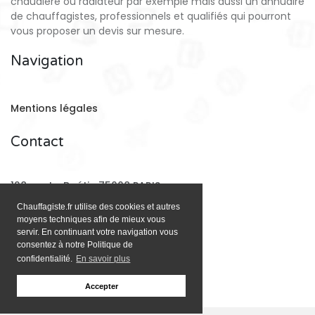
chaudière ou radiateur par exemple mais aussi un annuaire
de chauffagistes, professionnels et qualifiés qui pourront
vous proposer un devis sur mesure.
Navigation
Mentions légales
Contact
128 rue La Boétie 75008 PARIS
Chauffagiste.fr utilise des cookies et autres
moyens techniques afin de mieux vous
Email:
contact@chauffagiste.fr
servir. En continuant votre navigation vous
consentez à notre Politique de
confidentialité.
En savoir plus
Accepter
;