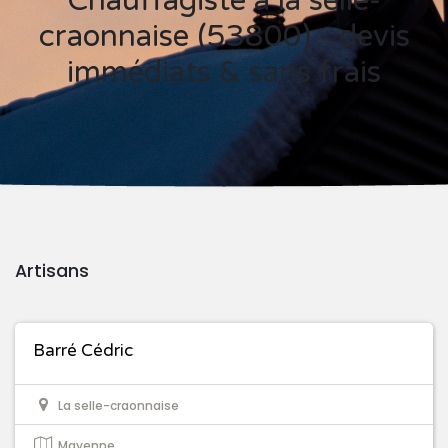
Chauffagiste à la selle-
craonnaise (53800) - devis
immédiats & sans frais
Artisans
Barré Cédric
La selle-craonnaise
Mayenne